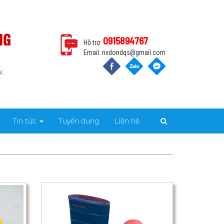
NG
0915894767
Hỗ trợ:
Email:
nvdondqs@gmail.com
i.
Tin tức
Tuyển dụng
Liên hệ