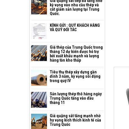
Giá quặng sắt tiếp đà tăng nhờ
kỳ vọng vào nhu cầu thép và
cắt giảm sản lượng tại Trung
Quốc.
KÍNH GỬI : QUÝ KHÁCH HÀNG
VÀ QUÝ ĐỐI TÁC
Giá thép của Trung Quốc trong
tháng 12 dự kiến ​​được hỗ trợ
bởi xuất khẩu mạnh và lượng
hàng tồn kho thấp
Tiêu thụ thép xây dựng gần
đỉnh 3 năm, kỳ vọng sôi động
trong quý IV
Sản lượng thép thô hàng ngày
Trung Quốc tăng vào đầu
tháng 11
Giá quặng sắt tăng mạnh nhờ
hy vọng kích thích kinh tế của
Trung Quốc