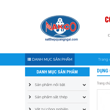
C
Đ
DANH MỤC SẢN PHẨM
Trang 
DỤNG 
DANH MỤC SẢN PHẨM
Trang ch
Sản phẩm nổi bật
Sản phẩm sắt thép
Vật tư công nghiệp