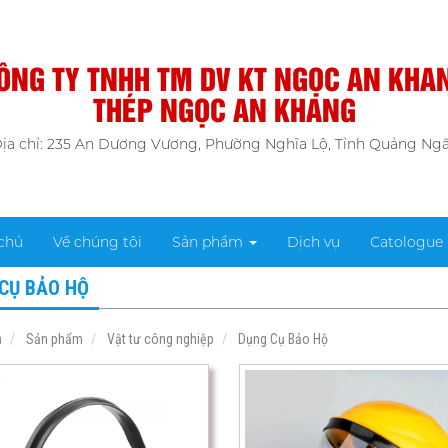
ÔNG TY TNHH TM DV KT NGỌC AN KHA
THÉP NGỌC AN KHANG
ịa chỉ: 235 An Dương Vương, Phường Nghĩa Lộ, Tỉnh Quảng Ngã
chủ
Về chúng tôi
Sản phẩm
Dịch vụ
Catologue
CỤ BẢO HỘ
ủ
Sản phẩm
Vật tư công nghiệp
Dụng Cụ Bảo Hộ