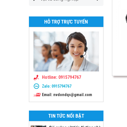
HỖ TRỢ TRỰC TUYẾN
Hotline: 0915794767
Zalo:
0915794767
Email: nvdondqs@gmail.com
TIN TỨC NỔI BẬT