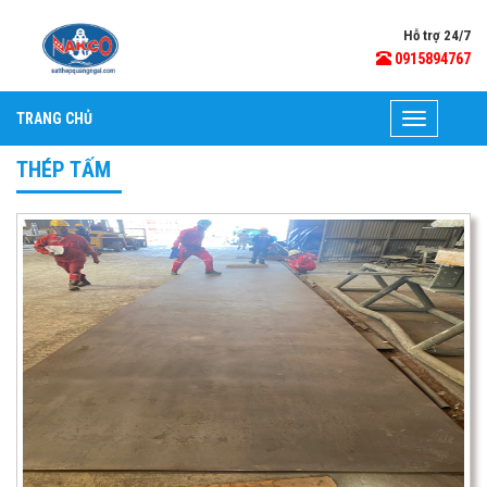
Hỗ trợ 24/7
0915894767
TRANG CHỦ
Toggle
navigation
THÉP TẤM