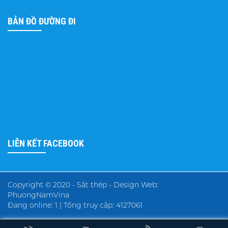
BẢN ĐỒ ĐƯỜNG ĐI
LIÊN KẾT FACEBOOK
Copyright © 2020 - Sắt thép -
Design Web:
PhuongNamVina
Đang online: 1 | Tổng truy cập: 412706
1