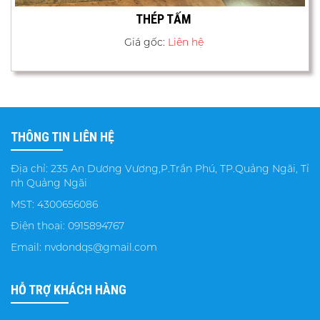
THÉP TẤM
Giá gốc:
Liên hệ
THÔNG TIN LIÊN HỆ
Địa chỉ: 235 An Dương Vương,P.Trần Phú, TP.Quảng Ngãi, Tỉ
nh Quảng Ngãi
MST: 4300656086
Điện thoại: 0915894767
Email: nvdondqs@gmail.com
HỖ TRỢ KHÁCH HÀNG