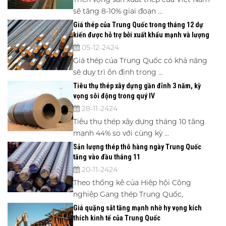
sẽ tăng 8-10% giai đoạn ...
Giá thép của Trung Quốc trong tháng 12 dự
kiến ​​được hỗ trợ bởi xuất khẩu mạnh và lượng
hàng tồn kho thấp
05-12-2424
Giá thép của Trung Quốc có khả năng
sẽ duy trì ổn định trong ...
Tiêu thụ thép xây dựng gần đỉnh 3 năm, kỳ
vọng sôi động trong quý IV
28-11-2424
Tiêu thụ thép xây dựng tháng 10 tăng
mạnh 44% so với cùng kỳ ...
Sản lượng thép thô hàng ngày Trung Quốc
tăng vào đầu tháng 11
20-11-2424
Theo thống kê của Hiệp hội Công
nghiệp Gang thép Trung Quốc,
Giá quặng sắt tăng mạnh nhờ hy vọng kích
thích kinh tế của Trung Quốc