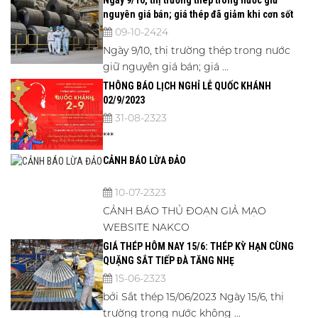
nguyên giá bán; giá thép đã giảm khi cơn sốt
kích thích của Trung Quốc lắng xuống.
09-10-2424
Ngày 9/10, thị trường thép trong nước
giữ nguyên giá bán; giá ...
THÔNG BÁO LỊCH NGHỈ LỄ QUỐC KHÁNH
02/9/2023
31-08-2323
***
CẢNH BÁO LỪA ĐẢO
10-07-2323
CẢNH BÁO THỦ ĐOẠN GIẢ MẠO
WEBSITE NAKCO
GIÁ THÉP HÔM NAY 15/6: THÉP KỲ HẠN CÙNG
QUẶNG SẮT TIẾP ĐÀ TĂNG NHẸ
15-06-2323
bởi Sắt thép 15/06/2023 Ngày 15/6, thị
trường trong nước không ...