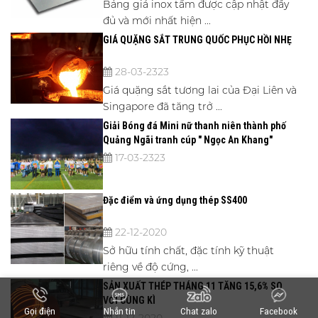
Bảng giá inox tấm được cập nhật đầy
đủ và mới nhất hiện ...
GIÁ QUẶNG SẮT TRUNG QUỐC PHỤC HỒI NHẸ
28-03-2323
Giá quặng sắt tương lai của Đại Liên và
Singapore đã tăng trở ...
Giải Bóng đá Mini nữ thanh niên thành phố
Quảng Ngãi tranh cúp " Ngọc An Khang"
17-03-2323
Đặc điểm và ứng dụng thép SS400
22-12-2020
Sở hữu tính chất, đặc tính kỹ thuật
riêng về độ cứng, ...
SẢN XUẤT THÉP THÁNG 11 TĂNG 15,6% SO
VỚI CÙNG KÌ
Gọi điện
Nhắn tin
Chat zalo
Facebook
11-12-2020