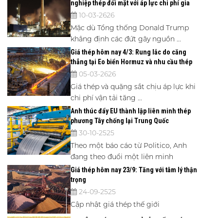
nghiệp thép đối mặt với áp lực chi phí gia
tăng
10-03-2626
Mặc dù Tổng thống Donald Trump
khẳng định các đứt gãy nguồn ...
Giá thép hôm nay 4/3: Rung lắc do căng
thẳng tại Eo biển Hormuz và nhu cầu thép
Trung Quốc suy yếu
05-03-2626
Giá thép và quặng sắt chịu áp lực khi
chi phí vận tải tăng ...
Anh thúc đẩy EU thành lập liên minh thép
phương Tây chống lại Trung Quốc
30-10-2525
Theo một báo cáo từ Politico, Anh
đang theo đuổi một liên minh
Giá thép hôm nay 23/9: Tăng với tâm lý thận
trọng
24-09-2525
Cập nhật giá thép thế giới