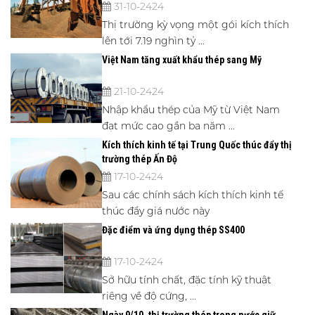
31-10-2424
Thị trường kỳ vọng một gói kích thích
lên tới 7.19 nghìn tỷ ...
Việt Nam tăng xuất khẩu thép sang Mỹ
21-10-2424
Nhập khẩu thép của Mỹ từ Việt Nam
đạt mức cao gần ba năm ...
Kích thích kinh tế tại Trung Quốc thúc đẩy thị
trường thép Ấn Độ
17-10-2424
Sau các chính sách kích thích kinh tế
thúc đẩy giá nước này
Đặc điểm và ứng dụng thép SS400
17-10-2424
Sở hữu tính chất, đặc tính kỹ thuật
riêng về độ cứng, ...
Ngày 9/10, thị trường thép trong nước giữ