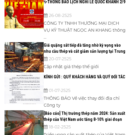
✨THÔNG BÁO LỊCH NGHỈ LỄ QUỐC KHÁNH 2/9
26-08-2525
CÔNG TY TNHH THƯƠNG MẠI DỊCH
VỤ KỸ THUẬT NGỌC AN KHANG thông
...
Giá quặng sắt tiếp đà tăng nhờ kỳ vọng vào
nhu cầu thép và cắt giảm sản lượng tại Trung
Quốc.
20-07-2525
Cập nhật giá thép thế giới
KÍNH GỬI : QUÝ KHÁCH HÀNG VÀ QUÝ ĐỐI TÁC
01-07-2525
THÔNG BÁO Về việc thay đổi địa chỉ
Công ty
[Báo cáo] Thị trường thép năm 2024: Sản xuất
thép của Việt Nam ước tăng 8-10% giai đoạn
2025 - 2026
18-02-2525
Triển vọng sản xuất thép của Việt Nam