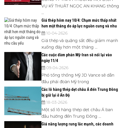
VỤ KỸ THUẬT NGỌC AN KHANG thông
...
Giá thép hôm nay 10/4: Chạm mức thấp nhất
hơn một tháng do áp lực nguồn cung và nhu
cầu yếu
10-04-2626
Giá thép và quặng sắt đều giảm mạnh
xuống đáy hơn một tháng ...
Các cuộc đàm phán Mỹ-Iran sẽ nối lại vào
ngày 11/4
09-04-2626
Phó tổng thống Mỹ JD Vance sẽ dẫn
đầu phái đoàn Mỹ trong
Các lô hàng thép dẹt châu Á đến Trung Đông
bị giữ lại ở Ấn Độ
18-03-2626
Một số lô hàng thép dẹt châu Á ban
đầu hướng đến Trung Đông ...
Giá năng lượng rung lắc mạnh, các doanh