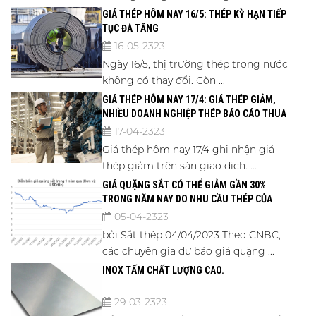
GIÁ THÉP HÔM NAY 16/5: THÉP KỲ HẠN TIẾP
TỤC ĐÀ TĂNG
16-05-2323
Ngày 16/5, thị trường thép trong nước
không có thay đổi. Còn ...
GIÁ THÉP HÔM NAY 17/4: GIÁ THÉP GIẢM,
NHIỀU DOANH NGHIỆP THÉP BÁO CÁO THUA
LỖ
17-04-2323
Giá thép hôm nay 17/4 ghi nhận giá
thép giảm trên sàn giao dịch. ...
GIÁ QUẶNG SẮT CÓ THỂ GIẢM GẦN 30%
TRONG NĂM NAY DO NHU CẦU THÉP CỦA
TRUNG QUỐC CHẬM LẠI
05-04-2323
bởi Sắt thép 04/04/2023 Theo CNBC,
các chuyên gia dự báo giá quặng ...
INOX TẤM CHẤT LƯỢNG CAO.
29-03-2323