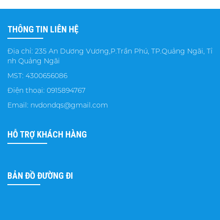
THÔNG TIN LIÊN HỆ
Địa chỉ: 235 An Dương Vương,P.Trần Phú, TP.Quảng Ngãi, Tỉ
nh Quảng Ngãi
MST: 4300656086
Điện thoại: 0915894767
Email: nvdondqs@gmail.com
HỖ TRỢ KHÁCH HÀNG
BẢN ĐỒ ĐƯỜNG ĐI