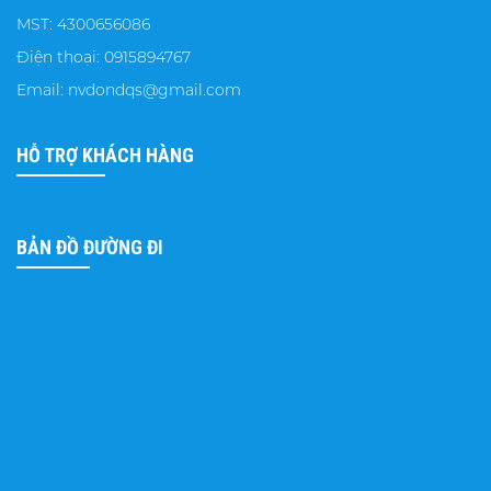
MST: 4300656086
Điện thoại: 0915894767
Email: nvdondqs@gmail.com
HỖ TRỢ KHÁCH HÀNG
BẢN ĐỒ ĐƯỜNG ĐI