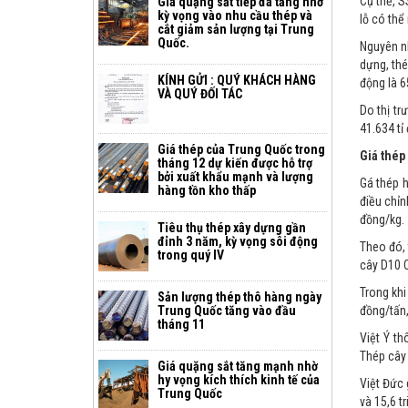
Cụ thể, S
Giá quặng sắt tiếp đà tăng nhờ
kỳ vọng vào nhu cầu thép và
lỗ có thể
cắt giảm sản lượng tại Trung
Quốc.
Nguyên nh
dựng, th
KÍNH GỬI : QUÝ KHÁCH HÀNG
động là 6
VÀ QUÝ ĐỐI TÁC
Do thị t
41.634 tỉ
Giá thép của Trung Quốc trong
Giá thép
tháng 12 dự kiến ​​được hỗ trợ
bởi xuất khẩu mạnh và lượng
Gá thép h
hàng tồn kho thấp
điều chỉ
đồng/kg.
Tiêu thụ thép xây dựng gần
đỉnh 3 năm, kỳ vọng sôi động
Theo đó, 
trong quý IV
cây D10 C
Trong khi
Sản lượng thép thô hàng ngày
Trung Quốc tăng vào đầu
đồng/tấn,
tháng 11
Việt Ý th
Thép cây 
Giá quặng sắt tăng mạnh nhờ
hy vọng kích thích kinh tế của
Việt Đức 
Trung Quốc
và 15,6 t