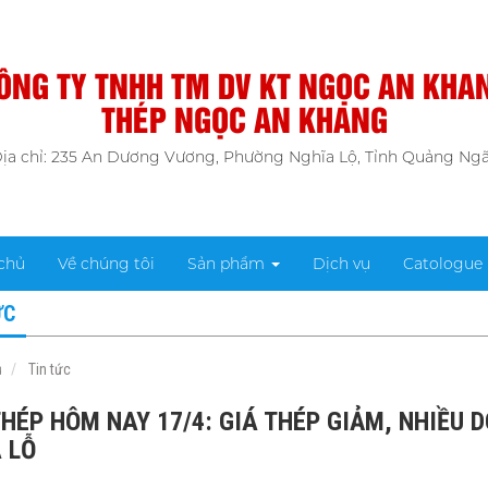
ÔNG TY TNHH TM DV KT NGỌC AN KHA
THÉP NGỌC AN KHANG
ịa chỉ: 235 An Dương Vương, Phường Nghĩa Lộ, Tỉnh Quảng Ngã
chủ
Về chúng tôi
Sản phẩm
Dịch vụ
Catologue
ỨC
ủ
Tin tức
THÉP HÔM NAY 17/4: GIÁ THÉP GIẢM, NHIỀU
 LỖ