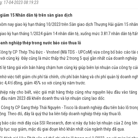
: 17-04-2023 08:19:23
 giảm 15 Nhân dân tệ trên sàn giao dịch
hôm nay giao kỳ hạn tháng 10/2023 trên Sàn giao dịch Thượng Hải giảm 15 nhân
giao kỳ hạn tháng 1/2024 giảm 14 nhân dân tệ, xuống mức 3.817 nhân dân tệ/tấn
anh nghiệp thép trong nước báo cáo thua lỗ
Công ty CP Thép Thủ Đức - Vnsteel (Mã TDS - UPCoM) vừa công bố báo cáo tài c
với cùng kỳ. Đây cũng là mức thấp thứ 2 trong 5 quý gần nhất của doanh nghiệp 
 tỉ lệ tăng giá vốn bán hàng chậm hơn cùng kỳ giúp biên lợi nhuận của công ty cải
 nhờ việc tiết giảm chi phí tài chính, chi phí bán hàng và chi phí quản lý doanh 
c 4,4 tỉ đồng, giảm 45% so với cùng kỳ năm trước.
hiệp này cho biết, việc giá mặt hàng thép cũng như nguyên liệu đầu vào tăng
 đầu năm 2023 đã khiến doanh thu và lợi nhuận cùng lao dốc.
 Công ty CP Gang thép Thái Nguyên - Tisco là doanh nghiệp đầu tiên báo lỗ tron
đồng. Theo đó, đây là quý thứ ba liên tiếp doanh nghiệp thép này thua lỗ.
g báo cáo mới đây của SSI Research, đơn vị này dự báo lợi nhuận của 2 ông lớ
ếp tục suy giảm, mặc dù giai đoạn khó khăn nhất của ngành thép đã qua.