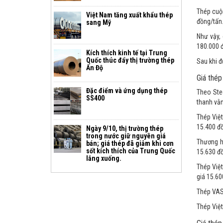
Thép cuộn
Việt Nam tăng xuất khẩu thép
đồng/tấn
sang Mỹ
Như vậy, 
180.000 đ
Kích thích kinh tế tại Trung
Quốc thúc đẩy thị trường thép
Sau khi đ
Ấn Độ
Giá thép
Đặc điểm và ứng dụng thép
Theo Ste
SS400
thanh vằ
Thép Việ
15.400 đồ
Ngày 9/10, thị trường thép
trong nước giữ nguyên giá
Thương h
bán; giá thép đã giảm khi cơn
sốt kích thích của Trung Quốc
15.630 đ
lắng xuống.
Thép Việt
giá 15.60
Thép VAS 
Thép Việt