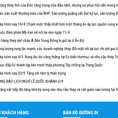
ượng thép thô của Đức tăng trong nửa đầu năm, nhưng sự phục hồi vẫn mong 
áo sản xuất thường niên của BHP: Sản lượng quặng sắt đạt kỷ lục, sản lượng 
hép hôm nay 10/4: Chạm mức thấp nhất hơn một tháng do áp lực nguồn cung v
uộc đàm phán Mỹ-Iran sẽ nối lại vào ngày 11/4
 hàng thép dẹt châu Á đến Trung Đông bị giữ lại ở Ấn Độ
ng lượng rung lắc mạnh, các doanh nghiệp thép đối mặt với áp lực chi phí gia t
hép hôm nay 4/3: Rung lắc do căng thẳng tại Eo biển Hormuz và nhu cầu thép T
úc đẩy EU thành lập liên minh thép phương Tây chống lại Trung Quốc
ép hôm nay 23/9: Tăng với tâm lý thận trọng
NG BÁO LỊCH NGHỈ LỄ QUỐC KHÁNH 2/9
ặng sắt tiếp đà tăng nhờ kỳ vọng vào nhu cầu thép và cắt giảm sản lượng tại 
Ợ KHÁCH HÀNG
BẢN ĐỒ ĐƯỜNG ĐI