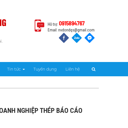
NG
0915894767
Hỗ trợ:
Email:
nvdondqs@gmail.com
i.
Tin tức
Tuyển dụng
Liên hệ
 DOANH NGHIỆP THÉP BÁO CÁO