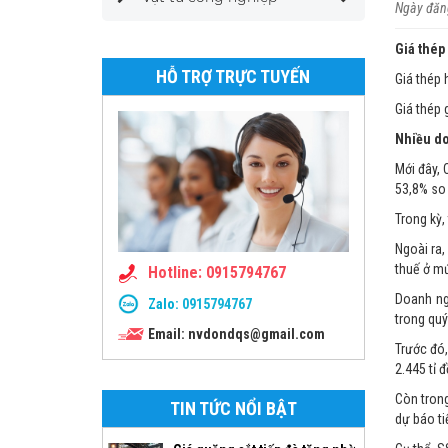
Ngày đăng
Giá thép
HỖ TRỢ TRỰC TUYẾN
Giá thép 
Giá thép 
Nhiều do
Mới đây, 
53,8% so 
Trong kỳ,
Ngoài ra,
thuế ở mứ
Hotline: 0915794767
Doanh ng
Zalo:
0915794767
trong quý
Email: nvdondqs@gmail.com
Trước đó,
2.445 tỉ 
Còn tron
TIN TỨC NỔI BẬT
dự báo ti