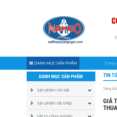
C
Đ
DANH MỤC SẢN PHẨM
Trang 
TIN T
DANH MỤC SẢN PHẨM
Trang ch
Sản phẩm nổi bật
GIÁ 
Sản phẩm sắt thép
THUA
Vật tư công nghiệp