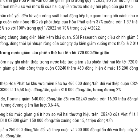
SI đánh giá Hòa Phát vẫn có thể ghi nhận lỗ trong quý 1/2023, so với mức lợi nh
 ít hơn nhiều so với mức lỗ của hai quý liền trước nhờ sự hồi phục của giá thép.
ân chủ yếu đến từ việc công suất hoạt động tiếp tục giảm trong bối cảnh nhu cầu
ép cuộn cán nóng HRC và phôi thép của Hòa Phát giảm 37% xuống còn 1,37 triệ
5% so với 100% trong quý 1/2022 và 70% trong quý 4/2022.
rường chung đang diễn biến kém khả quan, SSI Research cũng điều chỉnh giảm
 đồng, đồng thời lợi nhuận ròng của công ty dự kiến giảm xuống mức thấp là 2.01
 trong nước giảm sâu phiên thứ hai lên tới 720.000 đồng/tấn
ôm nay ghi nhận thép trong nước tiếp tục giảm sâu phiên thứ hai lên tới 720.
nh giảm giá bán dòng thép cuộn CB240 thêm 460 đồng, hiện ở mức 15.200 đồng
thép Hòa Phát tại khu vực miền Bắc hạ 460.000 đồng/tấn đối với thép cuộn CB2
B300 là 15,58 triệu đồng/tấn, giảm 310.000 đồng/tấn, tương đương 2%.
 đó, Pomina giảm 640.000 đồng/tấn đối với CB240 xuống còn 16,93 triệu đồng/
 tương đương giảm lần lượt 3,6-4%.
ông báo mức giảm giá ít hơn so với hai thương hiệu trên. CB240 của Việt Ý là
D10 CB300 giảm 150.000 đồng/tấn xuống còn 15,4 triệu đồng/tấn.
giảm 250.000 đồng/tấn đối với thép cuộn và 200.000 đồng/tấn đối với thép cây. Sau
riệu đồng/tấn.