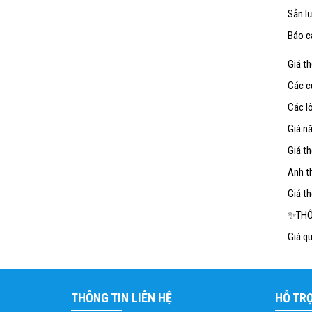
Sản l
Báo c
Giá t
Các c
Các lô
Giá nă
Giá t
Anh th
Giá th
✨THÔ
Giá qu
THÔNG TIN LIÊN HỆ
HỖ TR