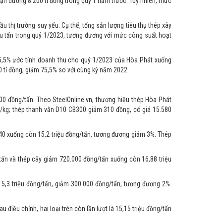
uận dương 8.200 tỉ đồng trong quý 1 năm trước. Tuy nhiên, mức
 thị trường suy yếu. Cụ thể, tổng sản lượng tiêu thụ thép xây
u tấn trong quý 1/2023, tương đương với mức công suất hoạt
 5,5% ước tính doanh thu cho quý 1/2023 của Hòa Phát xuống
0 tỉ đồng, giảm 75,5% so với cùng kỳ năm 2022.
000 đồng/tấn. Theo SteelOnline.vn, thương hiệu thép Hòa Phát
/kg; thép thanh vằn D10 CB300 giảm 310 đồng, có giá 15.580
40 xuống còn 15,2 triệu đồng/tấn, tương đương giảm 3%. Thép
tấn và thép cây giảm 720.000 đồng/tấn xuống còn 16,88 triệu
 15,3 triệu đồng/tấn, giảm 300.000 đồng/tấn, tương đương 2%.
 điều chỉnh, hai loại trên còn lần lượt là 15,15 triệu đồng/tấn